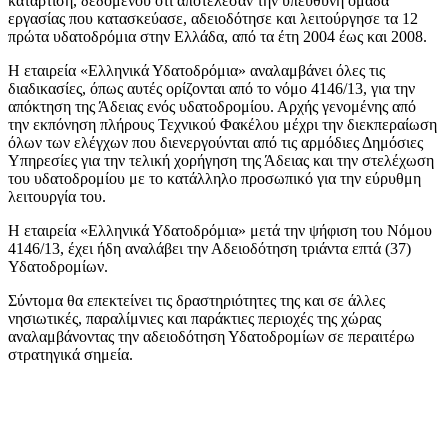
κατάρτιση, δεδομένου ότι αποτέλεσαν την υπεύθυνη ομάδα
εργασίας που κατασκεύασε, αδειοδότησε και λειτούργησε τα 12
πρώτα υδατοδρόμια στην Ελλάδα, από τα έτη 2004 έως και 2008.
Η εταιρεία «Ελληνικά Υδατοδρόμια» αναλαμβάνει όλες τις
διαδικασίες, όπως αυτές ορίζονται από το νόμο 4146/13, για την
απόκτηση της Άδειας ενός υδατοδρομίου. Αρχής γενομένης από
την εκπόνηση πλήρους Τεχνικού Φακέλου μέχρι την διεκπεραίωση
όλων των ελέγχων που διενεργούνται από τις αρμόδιες Δημόσιες
Υπηρεσίες για την τελική χορήγηση της Άδειας και την στελέχωση
του υδατοδρομίου με το κατάλληλο προσωπικό για την εύρυθμη
λειτουργία του.
Η εταιρεία «Ελληνικά Υδατοδρόμια» μετά την ψήφιση του Νόμου
4146/13, έχει ήδη αναλάβει την Αδειοδότηση τριάντα επτά (37)
Υδατοδρομίων.
Σύντομα θα επεκτείνει τις δραστηριότητες της και σε άλλες
νησιωτικές, παραλίμνιες και παράκτιες περιοχές της χώρας
αναλαμβάνοντας την αδειοδότηση Υδατοδρομίων σε περαιτέρω
στρατηγικά σημεία.